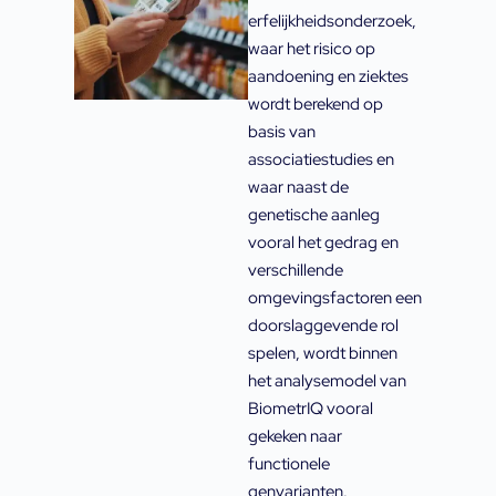
erfelijkheidsonderzoek,
waar het risico op
aandoening en ziektes
wordt berekend op
basis van
associatiestudies en
waar naast de
genetische aanleg
vooral het gedrag en
verschillende
omgevingsfactoren een
doorslaggevende rol
spelen, wordt binnen
het analysemodel van
BiometrIQ vooral
gekeken naar
functionele
genvarianten.