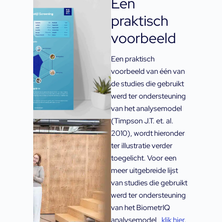
Een
praktisch
voorbeeld
Een praktisch
voorbeeld van één van
de studies die gebruikt
werd ter ondersteuning
van het analysemodel
(Timpson J.T. et. al.
2010), wordt hieronder
ter illustratie verder
toegelicht. Voor een
meer uitgebreide lijst
van studies die gebruikt
werd ter ondersteuning
van het BiometrIQ
analysemodel ,
klik hier
.