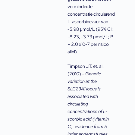
verminderde
concentratie circulerend
L-ascorbinezuur van
-5.98 μmol/L (95% CI:
-8.23, -3.73 μmol/L; P
= 2.0 x10-7 per risico
allel).
Timpson J.T. et. al.
(2010) –
Genetic
variation at the
SLC23A1 locus is
associated with
circulating
concentrations of L-
scorbic acid (vitamin
C): evidence from 5
independent studies