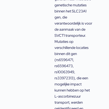
genetische mutaties
binnen het SLC23A1
gen, die
verantwoordelijk is voor
de aanmaak van de
SVCT1 transporteur.
Mutaties op
verschillende locaties
binnen dit gen
(rs6596471,
rs6596473,
rs10063949,
rs33972313), die een
mogelijke impact
kunnen hebben op het
L-ascorbinezuur
transport, werden
geïdentificeerd en