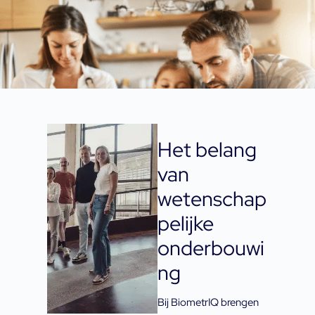
Het belang
van
wetenschap
pelijke
onderbouwi
ng
Bij BiometrIQ brengen