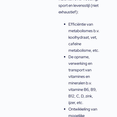
sport en levensstijl (niet
exhaustief):
Efficiëntie van
metabolismes b.v.
koolhydraat, vet,
cafeïne
metabolisme, etc.
De opname,
verwerking en
transport van
vitamines en
mineralen b.v.
vitamine B6, B9,
B12, C, D, zink,
ijzer, etc.
Ontwikkeling van
mogelijke