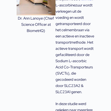
L-ascorbinezuur wordt
verkregen uit de
voeding en wordt
Dr. Ann Lanoye (Chief
getransporteerd door
Science Officer at
het celmembraan via
BiometrIQ)
een actieve en inactieve
transportmethode. Het
actieve transport wordt
gefaciliteerd door de
Sodium L-ascorbic
Acid Co-Transporteurs
(SVCTs), die
gecodeerd worden
door SLC23A2 &
SLC23A1 genen.
In deze studie werd
gekeken naar meerdere