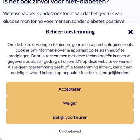
Is het ook zinvol voor niet-diabeten?
Wetenschappelijk onderzoek toont aan dat het gebruik van
glucose monitoring voor mensen zonder diabetes positieve
effecten heeft op de gezondheid. Een studie uit 2022 toonde dit
Beheer toestemming
al aan, toen bleek dat het gebruik van realtime CGM leidde tot
significante verbeteringen in gewicht, BMI, vetmassa en
Om de beste ervaringen te bieden, gebruiken wij technologieën zoals
cookies om informatie over je apparaat op te slaan en/of te
cholesterolwaarden bij jongvolwassenen met overgewicht en
raadplegen. Door in te stemmen met deze technologieën kunnen wij
obesitas (Chekima et al., 2022).
gegevens zoals surfgedrag of unieke ID's op deze website verwerken.
Als je geen toestemming geeft of je toestemming intrekt, kan dit een
nadelige invloed hebben op bepaalde functies en mogelijkheden.
Ook expert dr. Peter Attia wijst op het belang van CGM voor
mensen zonder diabetes. Hij stelt dat het monitoren van glucose
Accepteren
niet alleen analytisch waardevol is, maar ook als gedragstool
fungeert: het geeft onmiddellijk feedback op keuzes rond
Weiger
voeding en levensstijl, wat sterk motiverend kan werken en
positieve gedragsveranderingen bevordert. Dat merken we ook
Bekijk voorkeuren
uit onze analyses, waar trajecten met de glucosemonitor leiden
tot duurzame gedragsveranderingen.
Cookiebeleid