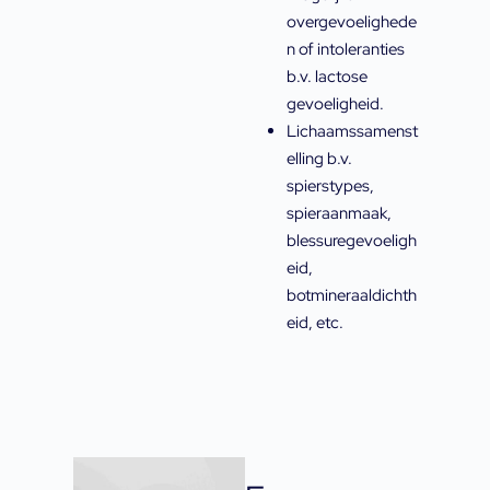
overgevoelighede
n of intoleranties
b.v. lactose
gevoeligheid.
Lichaamssamenst
elling b.v.
spierstypes,
spieraanmaak,
blessuregevoeligh
eid,
botmineraaldichth
eid, etc.