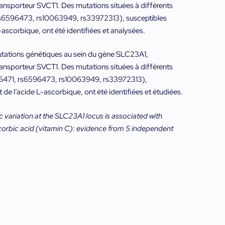
ransporteur SVCT1. Des mutations situées à différents
rs6596473, rs10063949, rs33972313), susceptibles
L-ascorbique, ont été identifiées et analysées.
utations génétiques au sein du gène SLC23A1,
ransporteur SVCT1. Des mutations situées à différents
6471, rs6596473, rs10063949, rs33972313),
t de l’acide L-ascorbique, ont été identifiées et étudiées.
 variation at the SLC23A1 locus is associated with
scorbic acid (vitamin C): evidence from 5 independent