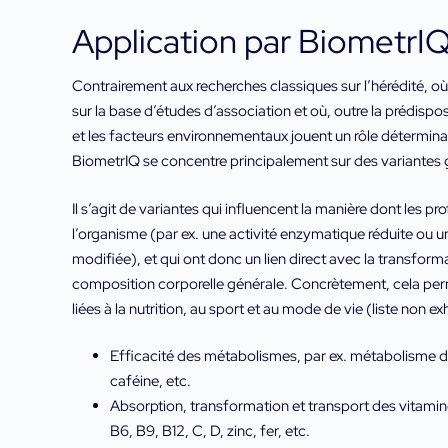
Application par BiometrI
Contrairement aux recherches classiques sur l’hérédité, où
sur la base d’études d’association et où, outre la prédisp
et les facteurs environnementaux jouent un rôle détermina
BiometrIQ se concentre principalement sur des variantes 
Il s’agit de variantes qui influencent la manière dont les p
l’organisme (par ex. une activité enzymatique réduite ou 
modifiée), et qui ont donc un lien direct avec la transform
composition corporelle générale. Concrètement, cela per
liées à la nutrition, au sport et au mode de vie (liste non ex
Efficacité des métabolismes, par ex. métabolisme des
caféine, etc.
Absorption, transformation et transport des vitamin
B6, B9, B12, C, D, zinc, fer, etc.