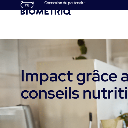
Contact
Connexion du partenaire
FR
NL
EN
Impact grâce 
conseils nutrit