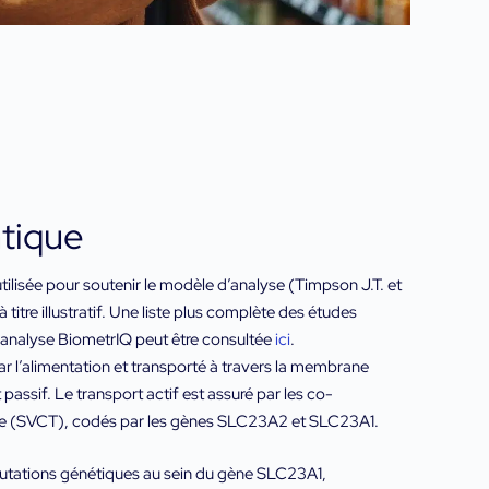
tique
ilisée pour soutenir le modèle d’analyse (Timpson J.T. et
 titre illustratif. Une liste plus complète des études
d’analyse BiometrIQ peut être consultée
ici
.
r l’alimentation et transporté à travers la membrane
 passif. Le transport actif est assuré par les co-
e (SVCT), codés par les gènes SLC23A2 et SLC23A1.
mutations génétiques au sein du gène SLC23A1,