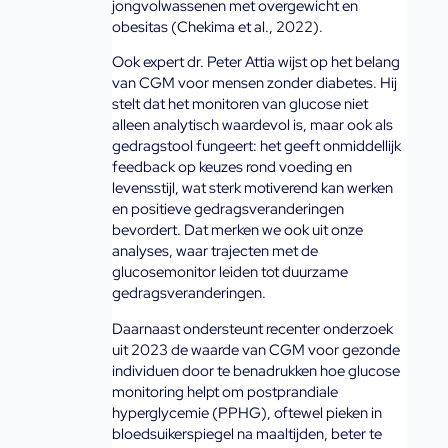
jongvolwassenen met overgewicht en 
obesitas (Chekima et al., 2022).
Ook expert dr. Peter Attia wijst op het belang 
van CGM voor mensen zonder diabetes. Hij 
stelt dat het monitoren van glucose niet 
alleen analytisch waardevol is, maar ook als 
gedragstool fungeert: het geeft onmiddellijk 
feedback op keuzes rond voeding en 
levensstijl, wat sterk motiverend kan werken 
en positieve gedragsveranderingen 
bevordert. Dat merken we ook uit onze 
analyses, waar trajecten met de 
glucosemonitor leiden tot duurzame 
gedragsveranderingen.
Daarnaast ondersteunt recenter onderzoek 
uit 2023 de waarde van CGM voor gezonde 
individuen door te benadrukken hoe glucose 
monitoring helpt om postprandiale 
hyperglycemie (PPHG), oftewel pieken in 
bloedsuikerspiegel na maaltijden, beter te 