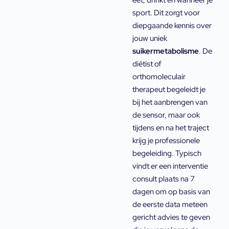
eet, drinkt en wanneer je
sport. Dit zorgt voor
diepgaande kennis over
jouw uniek
suikermetabolisme
. De
diëtist of
orthomoleculair
therapeut begeleidt je
bij het aanbrengen van
de sensor, maar ook
tijdens en na het traject
krijg je professionele
begeleiding. Typisch
vindt er een interventie
consult plaats na 7
dagen om op basis van
de eerste data meteen
gericht advies te geven