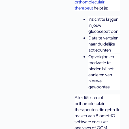
orthomoleculair 
therapeut
 helpt je:
Inzicht te krijgen 
in jouw 
glucosepatroon
Data te vertalen 
naar duidelijke 
actiepunten
Opvolging en 
motivatie te 
bieden bij het 
aanleren van 
nieuwe 
gewoontes
Alle diëtisten of 
orthomoleculair 
therapeuten die gebruik 
maken van BiometrIQ 
software en suiker 
analyses of GCM 