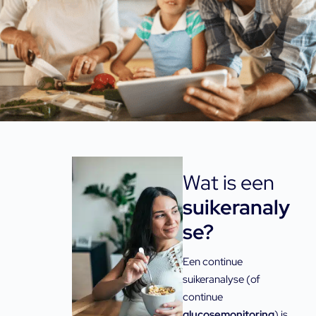
Wat is een
suikeranaly
se?
Een continue
suikeranalyse (of
continue
glucosemonitoring
) is