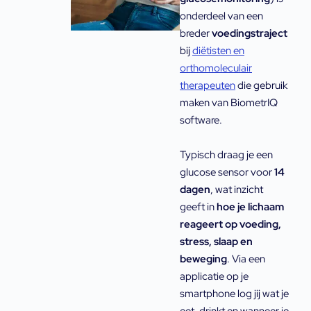
onderdeel van een
breder
voedingstraject
bij
diëtisten en
orthomoleculair
therapeuten
die gebruik
maken van BiometrIQ
software.
Typisch draag je een
glucose sensor voor
14
dagen
, wat inzicht
geeft in
hoe je lichaam
reageert op voeding,
stress, slaap en
beweging
. Via een
applicatie op je
smartphone log jij wat je