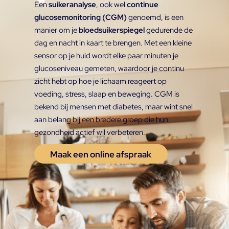
Een
suikeranalyse
, ook wel
continue
glucosemonitoring (CGM)
genoemd, is een
manier om je
bloedsuikerspiegel
gedurende de
dag en nacht in kaart te brengen. Met een kleine
sensor op je huid wordt elke paar minuten je
glucoseniveau gemeten, waardoor je continu
zicht hebt op hoe je lichaam reageert op
voeding, stress, slaap en beweging.
CGM is
bekend bij mensen met diabetes, maar wint snel
aan belang bij een bredere groep die hun
gezondheid actief wil verbeteren.
Maak een online afspraak