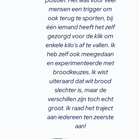
onitoren,
positief. Het was voor veel
as in mijn
mensen een trigger om
n
Het dragen
ook terug te sporten, bij
i
 voor de
één iemand heeft het zelf
f me het
gezorgd voor de klik om
ik op de
enkele kilo's af te vallen. Ik
z
naar een
heb zelf ook meegedaan
z
ht en een
en experimenteerde met
aam”
broodkeuzes. Ik wist
v
uiteraard dat wit brood
slechter is, maar de
verschillen zijn toch echt
groot. Ik raad het traject
aan iedereen ten zeerste
aan!