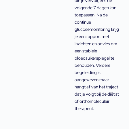
die je vervolgens de
volgende 7 dagen kan
toepassen. Na de
continue
glucosemonitoring krijg
je een rapport met
inzichten en advies om
een stabiele
bloedsuikerspiegel te
behouden. Verdere
begeleiding is
aangewezen maar
hangt af van het traject
dat je volgt bij de diëtist
of orthomoleculair
therapeut.