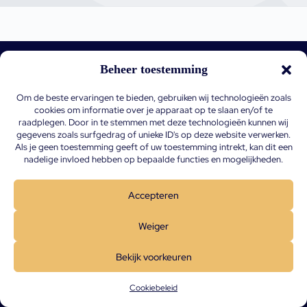
Beheer toestemming
Why
For
For
About
Om de beste ervaringen te bieden, gebruiken wij technologieën zoals
Biometr
Organiz
Individu
About
cookies om informatie over je apparaat op te slaan en/of te
IQ
ations
als
BiometrIQ
raadplegen. Door in te stemmen met deze technologieën kunnen wij
gegevens zoals surfgedrag of unieke ID's op deze website verwerken.
Press and
Dietitians
Why care
Als je geen toestemming geeft of uw toestemming intrekt, kan dit een
articles
and
about
nadelige invloed hebben op bepaalde functies en mogelijkheden.
therapists
nutrition?
Wetenschappelijke
onderbouw
Employers
Book your
Accepteren
digital
Jobs
Health
consult
partners
References
Weiger
Screen
Contact
your
Bekijk voorkeuren
lifestyle
Find our
Cookiebeleid
partners