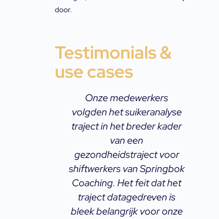
door.
Testimonials &
use cases
aring met
Onze medewerkers
r was een
volgden het suikeranalyse
v
ner. De
traject in het breder kader
en aan dat
van een
erwaarden
gezondheidstraject voor
aren, wat
shiftwerkers van Springbok
at er iets
Coaching. Het feit dat het
n. Met die
traject datagedreven is
jn voeding
bleek belangrijk voor onze