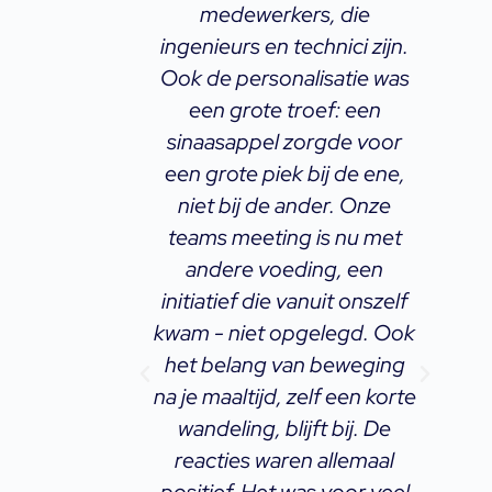
l gaan
medewerkers, die
a drie
ingenieurs en technici zijn.
oot ik
Ook de personalisatie was
ensor te
een grote troef: een
m
n of mijn
sinaasappel zorgde voor
 effect
een grote piek bij de ene,
 gewicht.
niet bij de ander. Onze
v
 duidelijk
teams meeting is nu met
e
Mijn
andere voeding, een
i
den waren
initiatief die vanuit onszelf
terd, en ik
kwam - niet opgelegd. Ook
i
link wat
het belang van beweging
en. De
na je maaltijd, zelf een korte
heeft me
wandeling, blijft bij. De
n voeding
reacties waren allemaal
z