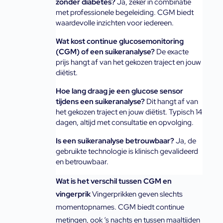
zonder diabetes? 
Ja, zeker in combinatie 
met professionele begeleiding. CGM biedt 
waardevolle inzichten voor iedereen.
Wat kost continue glucosemonitoring 
(CGM) of een suikeranalyse? 
De exacte 
prijs hangt af van het gekozen traject en jouw 
diëtist. 
Hoe lang draag je een glucose sensor 
tijdens een suikeranalyse? 
Dit hangt af van 
het gekozen traject en jouw diëtist. Typisch 14 
dagen, altijd met consultatie en opvolging.
Is een suikeranalyse betrouwbaar? 
Ja, de 
gebruikte technologie is klinisch gevalideerd 
en betrouwbaar.
Wat is het verschil tussen CGM en
vingerprik
Vingerprikken geven slechts
momentopnames. CGM biedt continue
metingen, ook ‘s nachts en tussen maaltijden