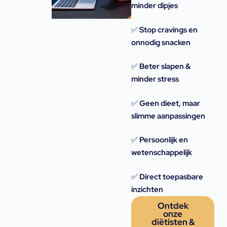
minder dipjes
✅
Stop cravings en
onnodig snacken
✅
Beter slapen &
minder stress
✅
Geen dieet, maar
slimme aanpassingen
✅
Persoonlijk en
wetenschappelijk
✅
Direct toepasbare
inzichten
Ontdek
onze
diëtisten &