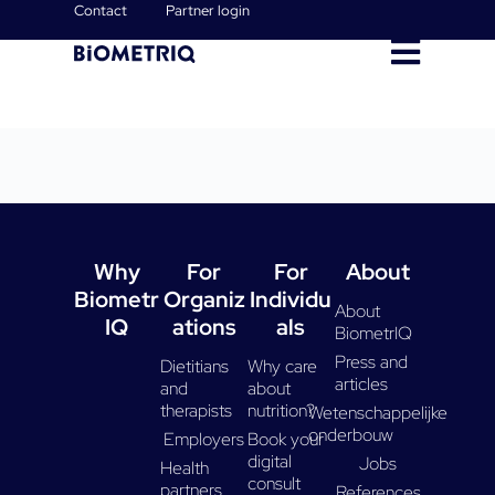
Contact
Partner login
Why
For
For
About
Biometr
Organiz
Individu
About
IQ
ations
als
BiometrIQ
Press and
Dietitians
Why care
articles
and
about
therapists
nutrition?
Wetenschappelijke
onderbouw
Employers
Book your
digital
Jobs
Health
consult
partners
References