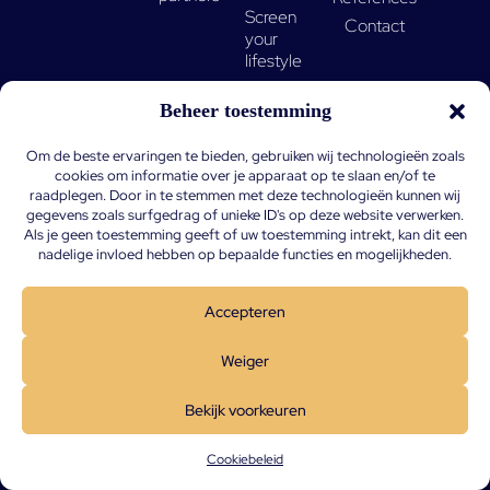
Screen
Contact
your
lifestyle
Find our
Beheer toestemming
partners
Om de beste ervaringen te bieden, gebruiken wij technologieën zoals
cookies om informatie over je apparaat op te slaan en/of te
raadplegen. Door in te stemmen met deze technologieën kunnen wij
gegevens zoals surfgedrag of unieke ID's op deze website verwerken.
Als je geen toestemming geeft of uw toestemming intrekt, kan dit een
This website was
nadelige invloed hebben op bepaalde functies en mogelijkheden.
developed with the
Kleindokkaai 17, 9000
support of
|
Gent
Accepteren
info@biometriq.be
Weiger
Privacy policy
–
General
Bekijk voorkeuren
terms & conditions
–
BE 0753 81 6692
cookies
–
informed consent
Cookiebeleid