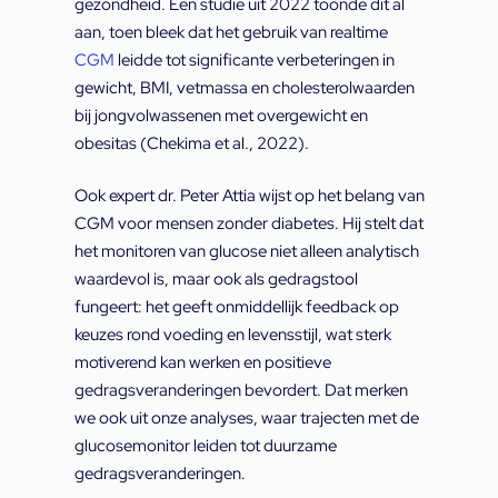
gezondheid. Een studie uit 2022 toonde dit al
aan, toen bleek dat het gebruik van realtime
CGM
leidde tot significante verbeteringen in
gewicht, BMI, vetmassa en cholesterolwaarden
bij jongvolwassenen met overgewicht en
obesitas (Chekima et al., 2022).
Ook expert dr. Peter Attia wijst op het belang van
CGM voor mensen zonder diabetes. Hij stelt dat
het monitoren van glucose niet alleen analytisch
waardevol is, maar ook als gedragstool
fungeert: het geeft onmiddellijk feedback op
keuzes rond voeding en levensstijl, wat sterk
motiverend kan werken en positieve
gedragsveranderingen bevordert. Dat merken
we ook uit onze analyses, waar trajecten met de
glucosemonitor leiden tot duurzame
gedragsveranderingen.