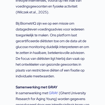
lifestyle interventies, vooral op het vlak van
voedingsgewoonten en fysieke activiteit
(Wilczek et al., 2025).
Bij BiometrIQ zijn we op een missie om
datagedreven voedingsadvies voor iedereen
toegankelijk te maken. Ons platform laat
gecertificeerde diëtisten toe om de data uit de
glucose monitoring duidelijk interpreteren en om
te zetten in haalbare, betekenisvolle adviezen.
De focus van diëtisten ligt hierbij dan vaak op
het ontwikkelen van gezonde gewoontes in
plaats van restrictieve diëten of een fixatie op
individuele meetwaarden.
Samenwerking met GRAY
In samenwerking met
GRAY
(Ghent University
Research for Aging Young) worden gegevens
geanalyseerd door een interdisciplinair team van