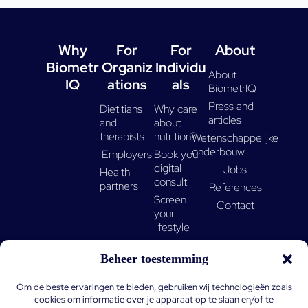
Why
For
For
About
Biometr
Organiz
Individu
About
IQ
ations
als
BiometrIQ
Press and
Dietitians
Why care
articles
and
about
therapists
nutrition?
Wetenschappelijke
onderbouw
Employers
Book your
digital
Jobs
Health
consult
partners
References
Screen
Contact
your
lifestyle
Find our
Beheer toestemming
partners
Om de beste ervaringen te bieden, gebruiken wij technologieën zoals
cookies om informatie over je apparaat op te slaan en/of te