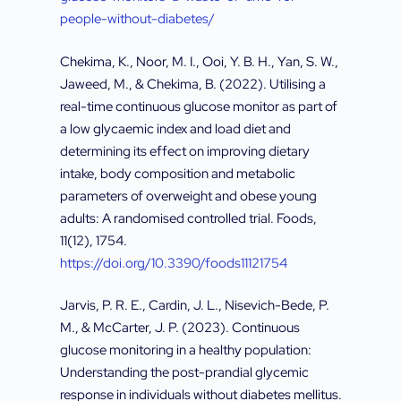
people-without-diabetes/
Chekima, K., Noor, M. I., Ooi, Y. B. H., Yan, S. W.,
Jaweed, M., & Chekima, B. (2022). Utilising a
real-time continuous glucose monitor as part of
a low glycaemic index and load diet and
determining its effect on improving dietary
intake, body composition and metabolic
parameters of overweight and obese young
adults: A randomised controlled trial. Foods,
11(12), 1754.
https://doi.org/10.3390/foods11121754
Jarvis, P. R. E., Cardin, J. L., Nisevich-Bede, P.
M., & McCarter, J. P. (2023). Continuous
glucose monitoring in a healthy population:
Understanding the post-prandial glycemic
response in individuals without diabetes mellitus.