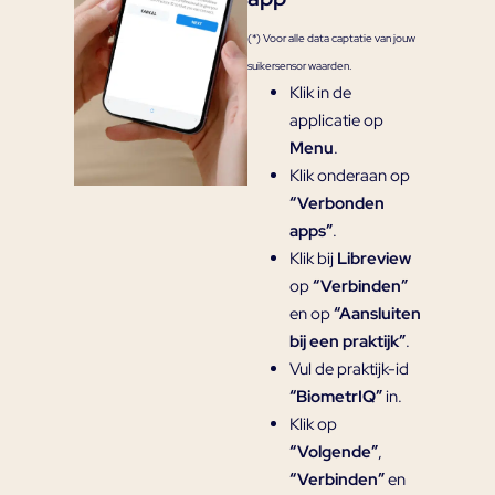
(*) Voor alle data captatie van jouw
suikersensor waarden.
Klik in de
applicatie op
Menu
.
Klik onderaan op
“Verbonden
apps”
.
Klik bij
Libreview
op
“Verbinden”
en op
“Aansluiten
bij een praktijk”
.
Vul de praktijk-id
“BiometrIQ”
in.
Klik op
“Volgende”
,
“Verbinden”
en