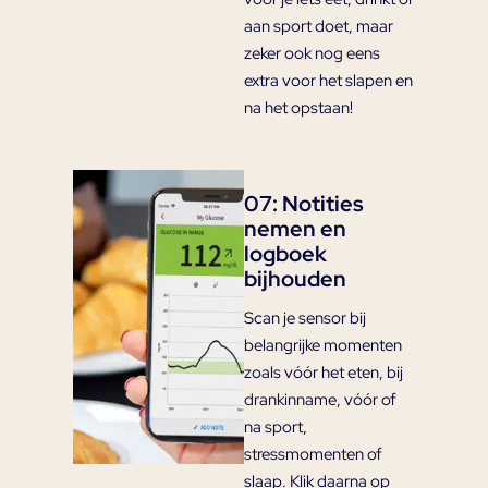
aan sport doet, maar
zeker ook nog eens
extra voor het slapen en
na het opstaan!
07: Notities
nemen en
logboek
bijhouden
Scan je sensor bij
belangrijke momenten
zoals vóór het eten, bij
drankinname, vóór of
na sport,
stressmomenten of
slaap. Klik daarna op