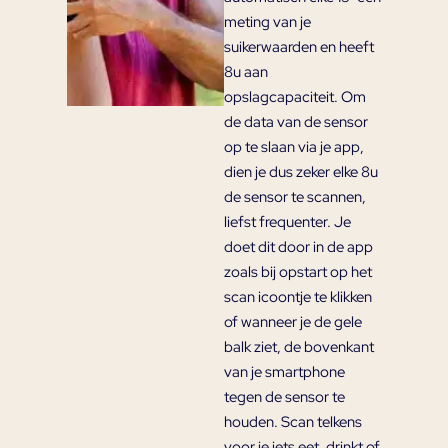
meting van je
suikerwaarden en heeft
8u aan
opslagcapaciteit. Om
de data van de sensor
op te slaan via je app,
dien je dus zeker elke 8u
de sensor te scannen,
liefst frequenter. Je
doet dit door in de app
zoals bij opstart op het
scan icoontje te klikken
of wanneer je de gele
balk ziet, de bovenkant
van je smartphone
tegen de sensor te
houden. Scan telkens
voor je iets eet, drinkt of