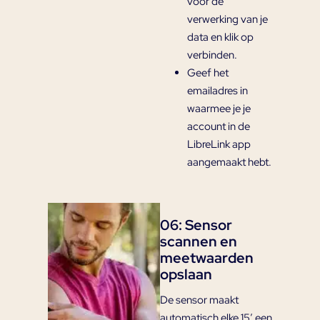
voor de
verwerking van je
data en klik op
verbinden.
Geef het
emailadres in
waarmee je je
account in de
LibreLink app
aangemaakt hebt.
06: Sensor
scannen en
meetwaarden
opslaan
De sensor maakt
automatisch elke 15′ een