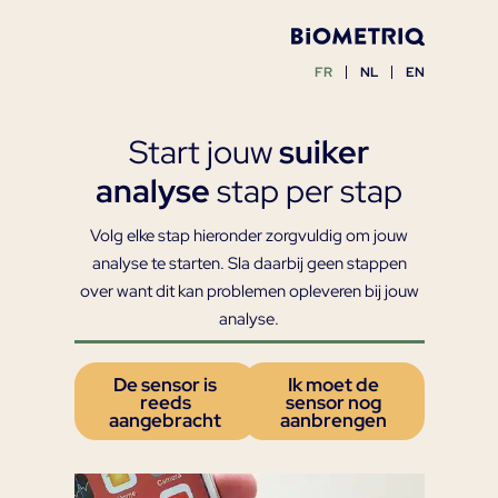
FR
NL
EN
Start jouw
suiker
analyse
stap per stap​
Volg elke stap hieronder zorgvuldig om jouw
analyse te starten. Sla daarbij geen stappen
over want dit kan problemen opleveren bij jouw
analyse.
De sensor is
Ik moet de
reeds
sensor nog
aangebracht
aanbrengen