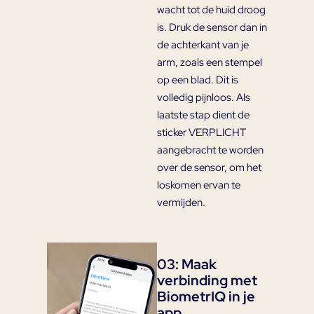
wacht tot de huid droog
is. Druk de sensor dan in
de achterkant van je
arm, zoals een stempel
op een blad. Dit is
volledig pijnloos. Als
laatste stap dient de
sticker VERPLICHT
aangebracht te worden
over de sensor, om het
loskomen ervan te
vermijden.
03: Maak
verbinding met
BiometrIQ in je
app