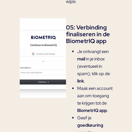
wijze.
05: Verbinding
finaliseren in de
BiometrIQ app
Je ontvangt een
mail
in je inbox
(eventueel in
spam); klik op de
link
.
Maak een account
aan om toegang
te krijgen tot de
BiometrIQ app
.
Geef je
goedkeuring