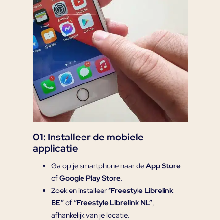
01: Installeer de mobiele
applicatie
Ga op je smartphone naar de
App Store
of
Google Play Store
.
Zoek en installeer
“Freestyle Librelink
BE”
of
“Freestyle Librelink NL”
,
afhankelijk van je locatie.