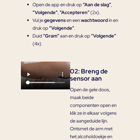
Open de app en druk op
“Aan de slag”
,
“Volgende”
,
“Accepteren”
(2x).
Vul je
gegevens
en een
wachtwoord
in en
druk op
“Volgende”
.
Duid
“Gram”
aan en druk op
“Volgende”
(4x).
02: Breng de
sensor aan
Open de gele doos,
maak beide
componenten open en
klik ze in elkaar volgens
de aangeduide lijn.
Ontsmet de arm met
het alcoholdoekje en