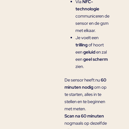
Via
NFC-
technologie
communiceren de
sensor en de gsm
met elkaar.
Je voelt een
trilling
of hoort
een
geluid
en zal
een
geel scherm
zien.
De sensor heeft nu
60
minuten nodig
om op
te starten, alles in te
stellen en te beginnen
met meten.
Scan na 60 minuten
nogmaals op dezelfde