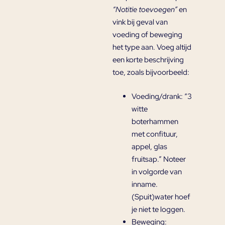
“Notitie toevoegen”
en
vink bij geval van
voeding of beweging
het type aan. Voeg altijd
een korte beschrijving
toe, zoals bijv
oorbeeld:
Voeding/drank:
“3
witte
boterhammen
met confituur,
appel, glas
fruitsap.” Noteer
in volgorde van
inname.
(Spuit)water hoef
je niet te loggen.
Beweging: