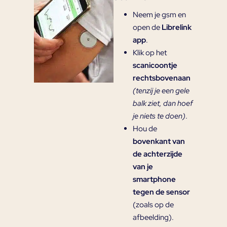
Neem je gsm en
open de
Librelink
app
.
Klik op het
scanicoontje
rechtsbovenaan
(tenzij je een gele
balk ziet, dan hoef
je niets te doen)
.
Hou de
bovenkant van
de achterzijde
van je
smartphone
tegen de sensor
(zoals op de
afbeelding).